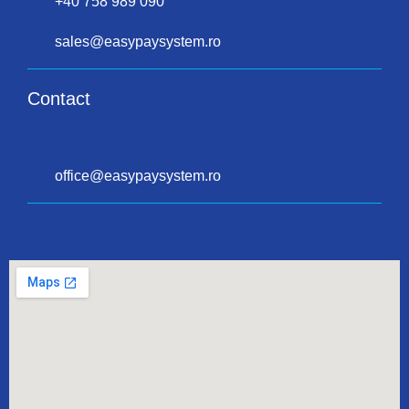
+40 758 989 090
sales@easypaysystem.ro
Contact
office@easypaysystem.ro