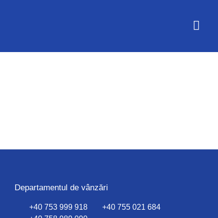
Despre noi
Contact
Departamentul de vânzări
+40 753 999 918
+40 755 021 684